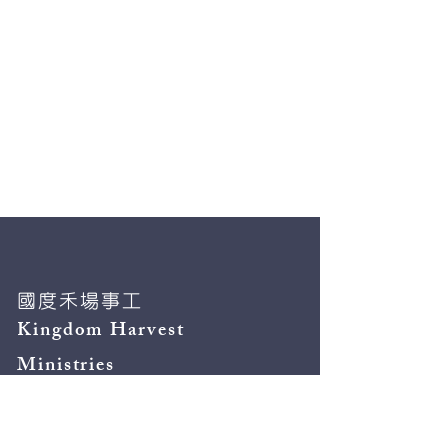
國度禾場事工
Kingdom Harvest
Ministries
Ｔel:２４５９７５９７
WhatsApp:
51195247