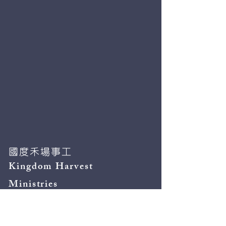
國度禾場事工
Kingdom Harvest
Ministries
Ｔel:２４５９７５９７
WhatsApp:
51195247